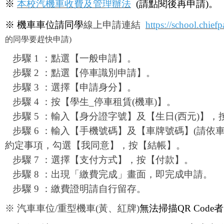
※
本校汽機車收費及管理辦法
(
請點閱後再申請
)。
※
機車車位請同學
線上申請連結
https://school.chief
的同學要趕快申請)
步驟 1 ：點選【一般申請】。
步驟 2 ：點選【停車識別申請】。
步驟 3 ：選擇【申請身分】。
步驟 4 ：按【學生_停車租賃(機車)】。
步驟 5 ：輸入【身分證字號】及【生日(西元)】，
步驟 6 ：輸入【手機號碼】及【車牌號碼】(請依
約定事項，
勾選【我同意】，按【結帳】。
步驟 7 ：選擇【支付方式】，按【付款】。
步驟 8 ：出現「繳費完成」畫面，即完成申請。
步驟 9 ：繳費證明請自行留存。
※
汽車車位
/
重型機車
(
黃、紅牌
)
無法掃描
QR Code
者