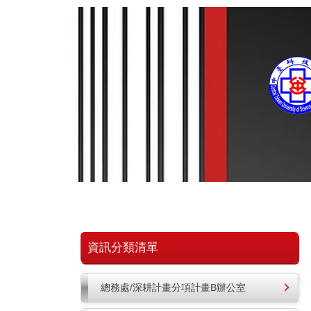
跳
到
主
要
內
容
區
資訊分類清單
總務處/深耕計畫分項計畫B辦公室