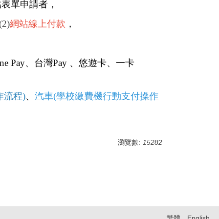
結表單申請者
，
2)
網站線上付款
，
ne Pay
、台灣
Pay
、悠遊卡、一卡
作流程)
、
汽車(
學校繳費機行動支付操作
瀏覽數:
15282
繁體
English