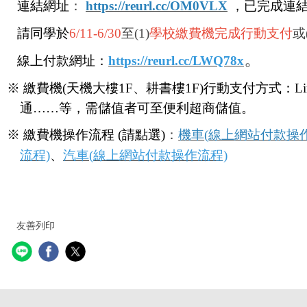
連結網址
：
https://reurl.cc/OM0VLX
，
已完成連
請
同學
於
6/11-6/30
至(1)
學校繳費機完成行動支付
或(
。
線上付款
網址：
https://reurl.cc/LWQ78x
※
繳費
機
(
天機大樓
1F
、耕書樓
1F)行動支付
方式
：
Li
通
……
等
，需儲值者可至便利超商
儲值
。
※
繳費機操作
流程
(
請點選
)
：
機車
(線上網站付款操
流程)
、
汽車(
線上網站付款
操作流程)
友善列印