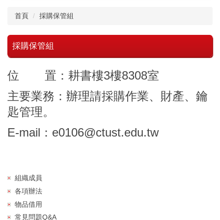
首頁
採購保管組
採購保管組
位
置：耕書樓
3
樓
8308
室
主要業務：辦理請採購作業、財產、鑰
匙管理
。
E-mail
：
e0106@ctust.edu.tw
組織成員
各項辦法
物品借用
常見問題Q&A