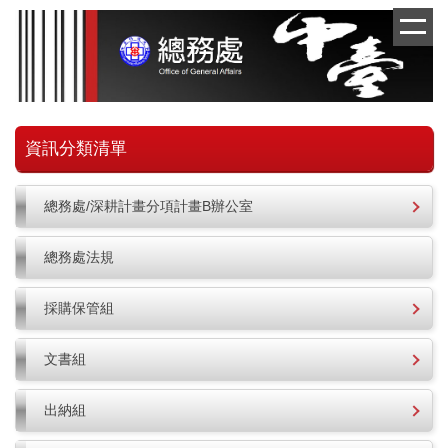
跳
到
主
要
內
容
區
資訊分類清單
總務處/深耕計畫分項計畫B辦公室
總務處法規
採購保管組
文書組
出納組