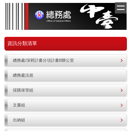
跳
到
主
要
內
容
區
資訊分類清單
總務處/深耕計畫分項計畫B辦公室
總務處法規
採購保管組
文書組
出納組